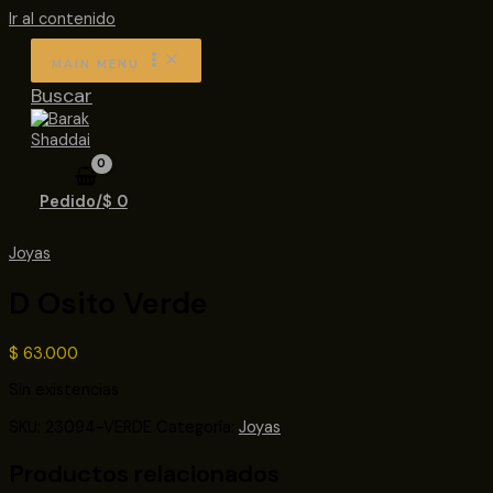
Ir al contenido
MAIN MENU
Buscar
Pedido/
$
0
Joyas
D Osito Verde
$
63.000
Sin existencias
SKU:
23094-VERDE
Categoría:
Joyas
Productos relacionados