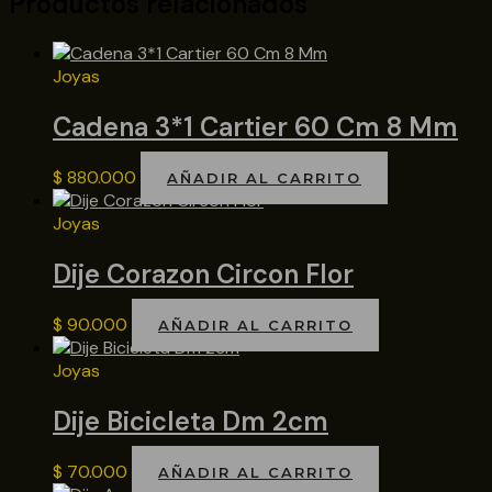
Productos relacionados
Joyas
Cadena 3*1 Cartier 60 Cm 8 Mm
$
880.000
AÑADIR AL CARRITO
Joyas
Dije Corazon Circon Flor
$
90.000
AÑADIR AL CARRITO
Joyas
Dije Bicicleta Dm 2cm
$
70.000
AÑADIR AL CARRITO