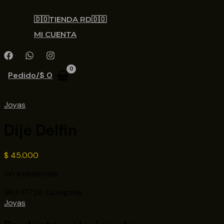
🇩🇴TIENDA RD🇩🇴
MI CUENTA
Pedido/
$
0
Joyas
Dije Delfin
$
45.000
Sin existencias
SKU:
F172A
Categoría:
Joyas