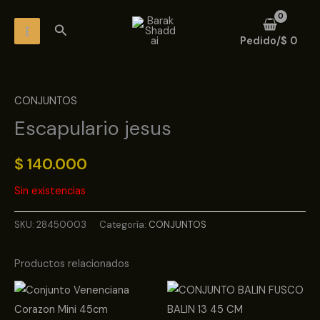
Ir
MAIN
Buscar
al
MENU
Pedido/
$
0
contenido
CONJUNTOS
Escapulario jesus
$
140.000
Sin existencias
SKU:
28450003
Categoría:
CONJUNTOS
Productos relacionados