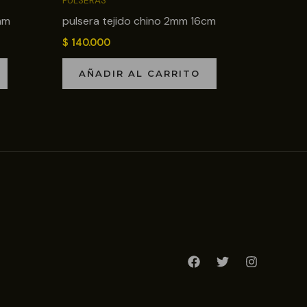
PULSERAS
mm
pulsera tejido chino 2mm 16cm
$
140.000
AÑADIR AL CARRITO