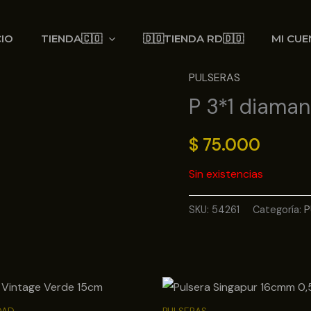
CIO
TIENDA🇨🇴
🇩🇴TIENDA RD🇩🇴
MI CUE
PULSERAS
P 3*1 diama
$
75.000
Sin existencias
SKU:
54261
Categoría:
P