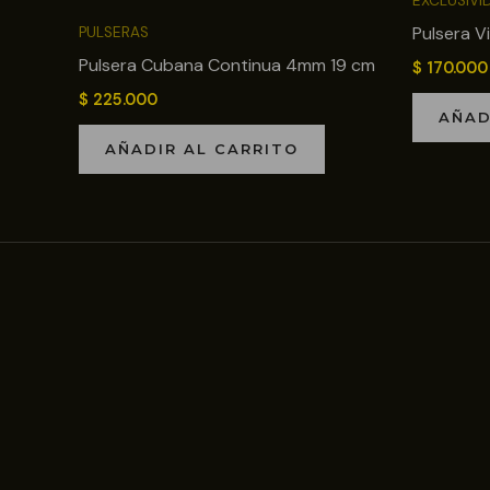
EXCLUSIVI
Pulsera V
PULSERAS
Pulsera Cubana Continua 4mm 19 cm
$
170.000
$
225.000
AÑAD
AÑADIR AL CARRITO