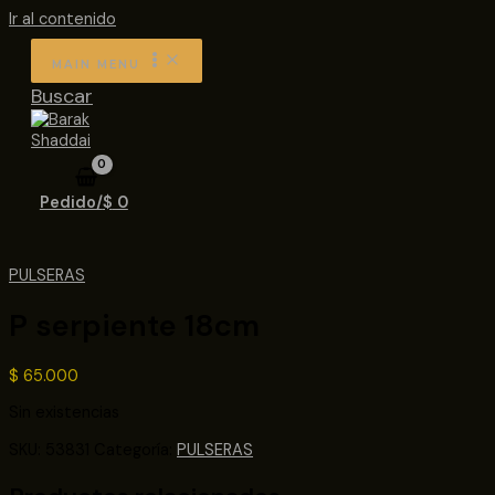
Ir al contenido
MAIN MENU
Buscar
Pedido/
$
0
PULSERAS
P serpiente 18cm
$
65.000
Sin existencias
SKU:
53831
Categoría:
PULSERAS