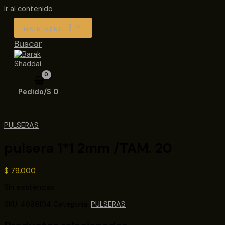
Ir al contenido
MAIN MENU
Buscar
Pedido/
$
0
PULSERAS
pulsera 1*1 2mm /TAM. 20
$
79.000
Sin existencias
SKU:
4696104
Categoría:
PULSERAS