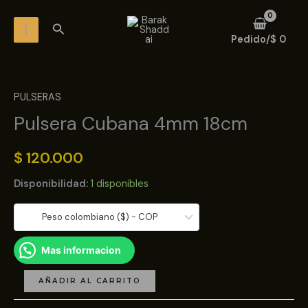
Ir
MAIN
Buscar
al
MENU
Pedido/
$
0
contenido
Pulsera
Cubana
PULSERAS
4mm
Pulsera Cubana 4mm 18cm
18cm
cantidad
$
120.000
Disponibilidad:
1 disponibles
Peso colombiano ($) - COP
Mas informacion
AÑADIR AL CARRITO