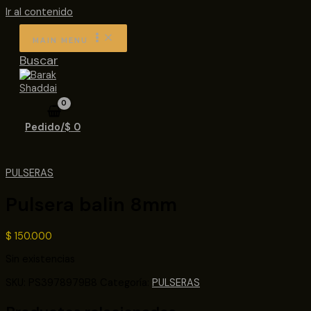
Ir al contenido
MAIN MENU
Buscar
Pedido/
$
0
PULSERAS
Pulsera balin 8mm
$
150.000
Sin existencias
SKU:
PS3978979B8
Categoría:
PULSERAS