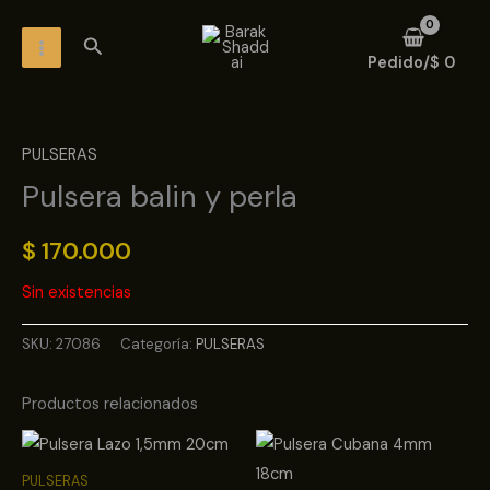
Ir
MAIN
Buscar
al
MENU
Pedido/
$
0
contenido
PULSERAS
Pulsera balin y perla
$
170.000
Sin existencias
SKU:
27086
Categoría:
PULSERAS
Productos relacionados
PULSERAS