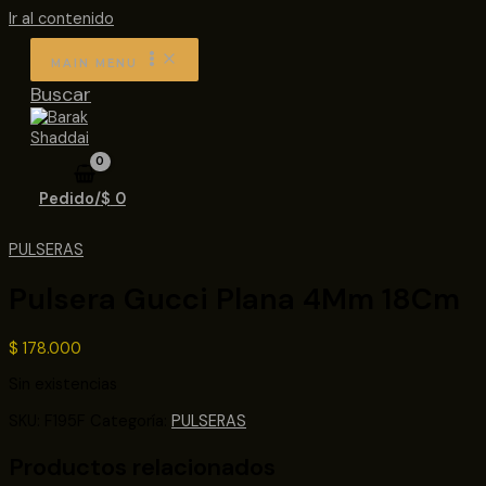
Ir al contenido
MAIN MENU
Buscar
Pedido/
$
0
PULSERAS
Pulsera Gucci Plana 4Mm 18Cm
$
178.000
Sin existencias
SKU:
F195F
Categoría:
PULSERAS
Productos relacionados