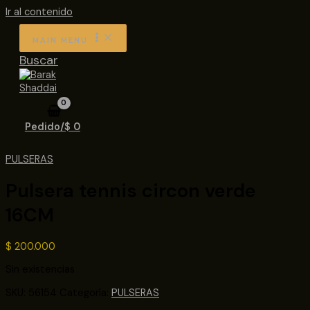
Ir al contenido
MAIN MENU
Buscar
Pedido/
$
0
PULSERAS
Pulsera tennis circon verde
16CM
$
200.000
Sin existencias
SKU:
56154
Categoría:
PULSERAS