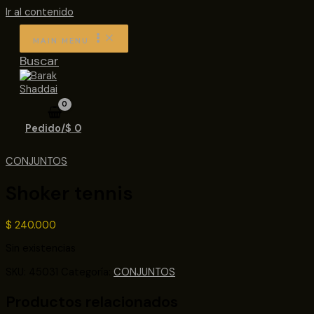
Ir al contenido
MAIN MENU
Buscar
Pedido/
$
0
CONJUNTOS
Shoker tennis
$
240.000
Sin existencias
SKU:
45031
Categoría:
CONJUNTOS
Productos relacionados