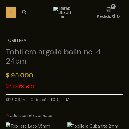
Ir
MAIN
Buscar
al
MENU
Pedido/
$
0
contenido
TOBILLERA
Tobillera argolla balin no. 4 –
24cm
$
95.000
Sin existencias
SKU:
064A
Categoría:
TOBILLERA
Productos relacionados