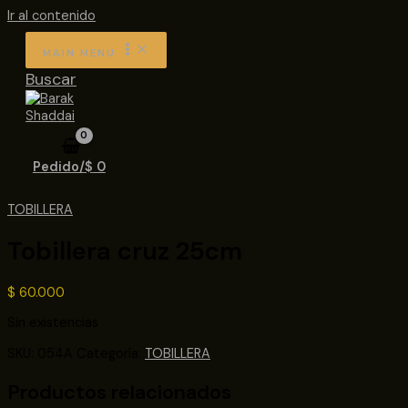
Ir al contenido
MAIN MENU
Buscar
Pedido/
$
0
TOBILLERA
Tobillera cruz 25cm
$
60.000
Sin existencias
SKU:
054A
Categoría:
TOBILLERA
Productos relacionados