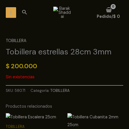
Ir
MAIN
Buscar
al
MENU
Pedido/
$
0
contenido
TOBILLERA
Tobillera estrellas 28cm 3mm
$
200.000
Sin existencias
SKU:
58071
Categoría:
TOBILLERA
Productos relacionados
TOBILLERA