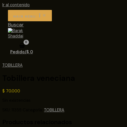
Ir al contenido
MAIN MENU
Buscar
Pedido/
$
0
TOBILLERA
Tobillera veneciana
$
70.000
Sin existencias
SKU:
11355
Categoría:
TOBILLERA
Productos relacionados