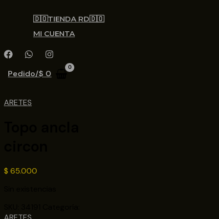
🇩🇴TIENDA RD🇩🇴
MI CUENTA
Pedido/
$
0
ARETES
Topo ancla
circon
$
65.000
Sin existencias
SKU:
34191
Categoría:
ARETES