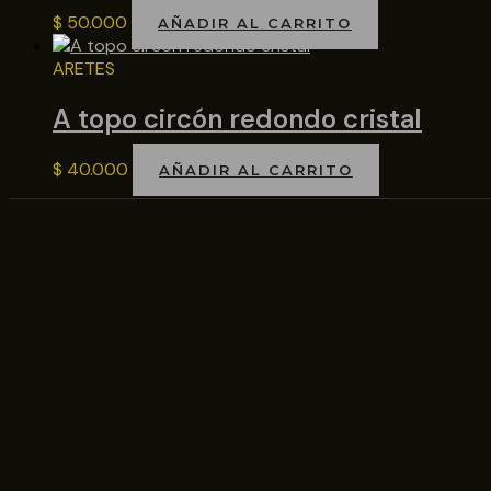
$
50.000
AÑADIR AL CARRITO
ARETES
A topo circón redondo cristal
$
40.000
AÑADIR AL CARRITO