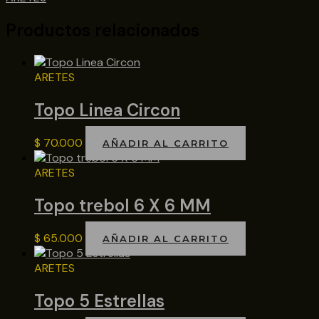
Productos relacionados
ARETES
Topo Linea Circon
$
70.000
AÑADIR AL CARRITO
ARETES
Topo trebol 6 X 6 MM
$
65.000
AÑADIR AL CARRITO
ARETES
Topo 5 Estrellas