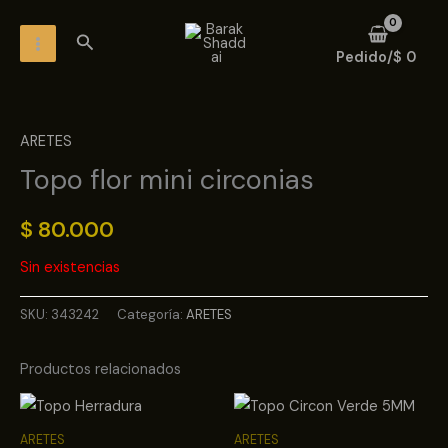
Ir
MAIN
Buscar
al
MENU
Pedido/
$
0
contenido
ARETES
Topo flor mini circonias
$
80.000
Sin existencias
SKU:
343242
Categoría:
ARETES
Productos relacionados
ARETES
ARETES