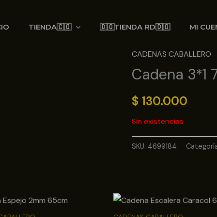
CIO
TIENDA🇨🇴
🇩🇴TIENDA RD🇩🇴
MI CUE
CADENAS CABALLERO
Cadena 3*1 
$
130.000
Sin existencias
SKU:
4699184
Categorí