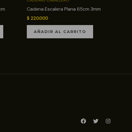
CADENAS CABALLERO
0cm
Cadena Escalera Plana 65cm 3mm
$
220.000
AÑADIR AL CARRITO