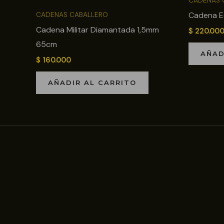
CADENAS 
Cadena E
CADENAS CABALLERO
Cadena Militar Diamantada 1,5mm
$
220.00
65cm
AÑAD
$
160.000
AÑADIR AL CARRITO