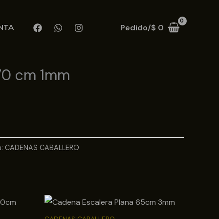
Pedido/
$
0
NTA
70 cm 1mm
a:
CADENAS CABALLERO