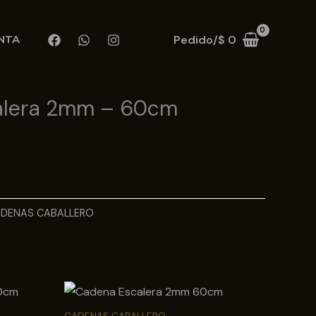
Pedido/
$
0
NTA
alera 2mm – 60cm
DENAS CABALLERO