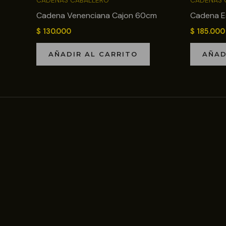
CADENAS CABALLERO
CADENAS 
Cadena Venenciana Cajon 60cm
Cadena E
$
130.000
$
185.000
AÑADIR AL CARRITO
AÑAD