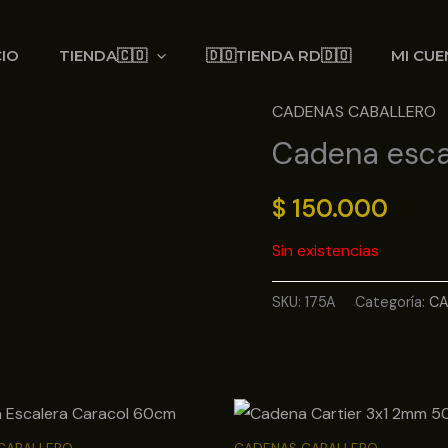
CIO
TIENDA🇨🇴
🇩🇴TIENDA RD🇩🇴
MI CUE
CADENAS CABALLERO
Cadena esc
$
150.000
Sin existencias
SKU:
175A
Categoría:
CA