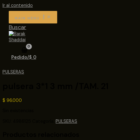
Ir al contenido
MAIN MENU
Buscar
Pedido/
$
0
PULSERAS
pulsera 3*1 3 mm /TAM. 21
$
96.000
Sin existencias
SKU:
4986125
Categoría:
PULSERAS
Productos relacionados