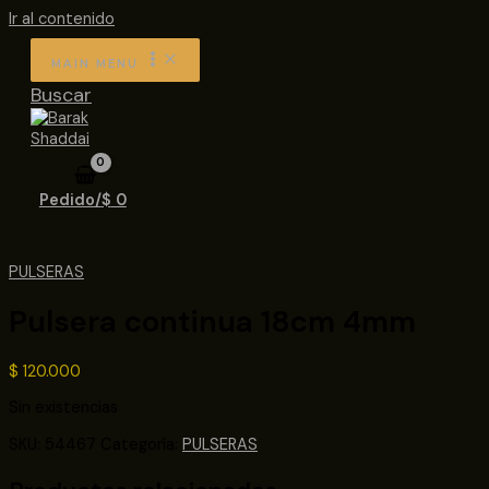
Ir al contenido
MAIN MENU
Buscar
Pedido/
$
0
PULSERAS
Pulsera continua 18cm 4mm
$
120.000
Sin existencias
SKU:
54467
Categoría:
PULSERAS