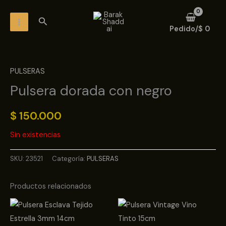
Ir
MAIN
Buscar
al
MENU
Pedido/
$
0
contenido
PULSERAS
Pulsera dorada con negro
$
150.000
Sin existencias
SKU:
23521
Categoría:
PULSERAS
Productos relacionados