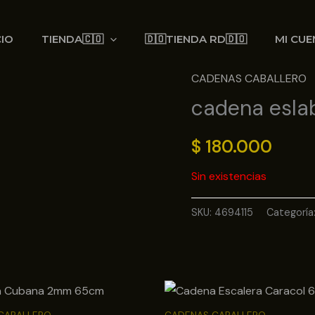
CIO
TIENDA🇨🇴
🇩🇴TIENDA RD🇩🇴
MI CUE
CADENAS CABALLERO
cadena esl
$
180.000
Sin existencias
SKU:
4694115
Categoría