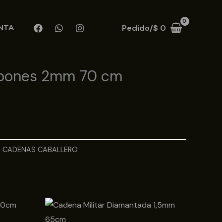
Pedido/
$
0
NTA
abones 2mm 70 cm
:
CADENAS CABALLERO