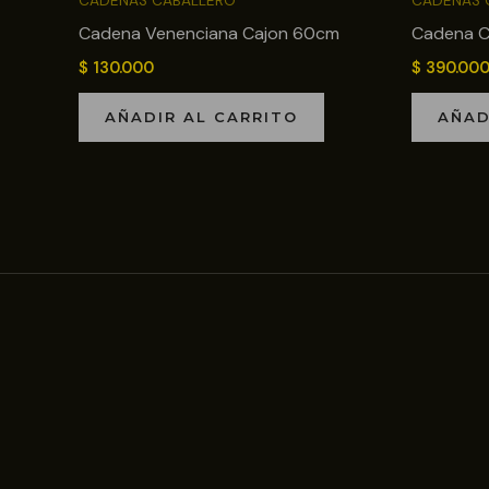
CADENAS CABALLERO
CADENAS 
Cadena Venenciana Cajon 60cm
Cadena 
$
130.000
$
390.00
AÑADIR AL CARRITO
AÑAD